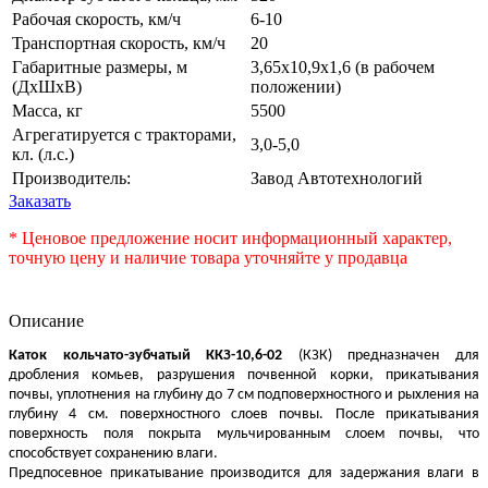
Рабочая скорость, км/ч
6-10
Транспортная скорость, км/ч
20
Габаритные размеры, м
3,65х10,9х1,6 (в рабочем
(ДхШхВ)
положении)
Масса, кг
5500
Агрегатируется с тракторами,
3,0-5,0
кл. (л.с.)
Производитель:
Завод Автотехнологий
Заказать
* Ценовое предложение носит информационный характер,
точную цену и наличие товара уточняйте у продавца
Описание
Каток кольчато-зубчатый ККЗ-10,6-02
(КЗК) предназначен для
дробления комьев, разрушения почвенной корки, прикатывания
почвы, уплотнения на глубину до 7 см подповерхностного и рыхления на
глубину 4 см. поверхностного слоев почвы. После прикатывания
поверхность поля покрыта мульчированным слоем почвы, что
способствует сохранению влаги.
Предпосевное прикатывание производится для задержания влаги в