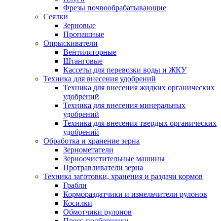
Фрезы почвообрабатывающие
Сеялки
Зерновые
Пропашные
Опрыскиватели
Вентиляторные
Штанговые
Кассеты для перевозки воды и ЖКУ
Техника для внесения удобрений
Техника для внесения жидких органических
удобрений
Техника для внесения минеральных
удобрений
Техника для внесения твердых органических
удобрений
Обработка и хранение зерна
Зернометатели
Зерноочистительные машины
Протравливатели зерна
Техника заготовки, хранения и раздачи кормов
Грабли
Кормораздатчики и измельчители рулонов
Косилки
Обмотчики рулонов
Пресс-подборщики