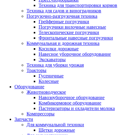
Техника для транспортировки кормов
Техника для садов и виноградников
Погрузочно-разгрузочная техника
Грейферные погрузчики
Погрузчики вилочные навесные
Телескопические погрузчики
Фронтальные навесные погрузчики
Коммунальная и дорожная техника
Косилки дорожные
Навесное уборочное оборудование
Экскаваторы
Техника для уборки урожая
Тракторы
Гусеничные
Колесные
Оборудование
Животноводческое
Навозоуборочное оборудование
Комбикормовое оборудование
Пастеризаторы и охладители молока
Компрессоры
Запчасти
Для коммунальной техники
Щетки дорожные