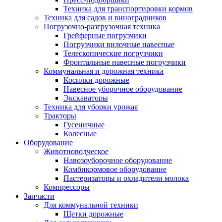
Техника для транспортировки кормов
Техника для садов и виноградников
Погрузочно-разгрузочная техника
Грейферные погрузчики
Погрузчики вилочные навесные
Телескопические погрузчики
Фронтальные навесные погрузчики
Коммунальная и дорожная техника
Косилки дорожные
Навесное уборочное оборудование
Экскаваторы
Техника для уборки урожая
Тракторы
Гусеничные
Колесные
Оборудование
Животноводческое
Навозоуборочное оборудование
Комбикормовое оборудование
Пастеризаторы и охладители молока
Компрессоры
Запчасти
Для коммунальной техники
Щетки дорожные