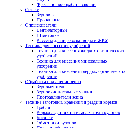
Фрезы почвообрабатывающие
Сеялки
Зерновые
Пропашные
Опрыскиватели
Вентиляторные
Штанговые
Кассеты для перевозки воды и ЖКУ
Техника для внесения удобрений
Техника для внесения жидких органических
удобрений
Техника для внесения минеральных
удобрений
Техника для внесения твердых органических
удобрений
Обработка и хранение зерна
Зернометатели
Зерноочистительные машины
Протравливатели зерна
Техника заготовки, хранения и раздачи кормов
Грабли
Кормораздатчики и измельчители рулонов
Косилки
Обмотчики рулонов
Пресс-подборщики