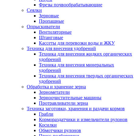
Фрезы почвообрабатывающие
Сеялки
Зерновые
Пропашные
Опрыскиватели
Вентиляторные
Штанговые
Кассеты для перевозки воды и ЖКУ
Техника для внесения удобрений
Техника для внесения жидких органических
удобрений
Техника для внесения минеральных
удобрений
Техника для внесения твердых органических
удобрений
Обработка и хранение зерна
Зернометатели
Зерноочистительные машины
Протравливатели зерна
Техника заготовки, хранения и раздачи кормов
Грабли
Кормораздатчики и измельчители рулонов
Косилки
Обмотчики рулонов
Пресс-подборщики