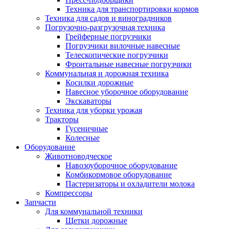
Техника для транспортировки кормов
Техника для садов и виноградников
Погрузочно-разгрузочная техника
Грейферные погрузчики
Погрузчики вилочные навесные
Телескопические погрузчики
Фронтальные навесные погрузчики
Коммунальная и дорожная техника
Косилки дорожные
Навесное уборочное оборудование
Экскаваторы
Техника для уборки урожая
Тракторы
Гусеничные
Колесные
Оборудование
Животноводческое
Навозоуборочное оборудование
Комбикормовое оборудование
Пастеризаторы и охладители молока
Компрессоры
Запчасти
Для коммунальной техники
Щетки дорожные