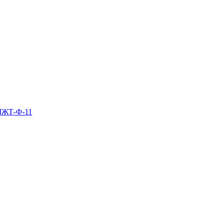
 МЖТ-Ф-11