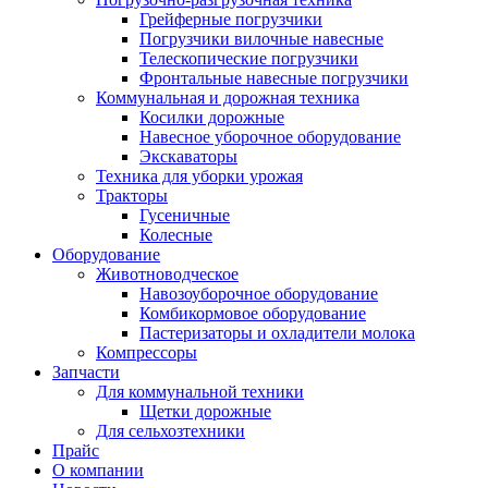
Грейферные погрузчики
Погрузчики вилочные навесные
Телескопические погрузчики
Фронтальные навесные погрузчики
Коммунальная и дорожная техника
Косилки дорожные
Навесное уборочное оборудование
Экскаваторы
Техника для уборки урожая
Тракторы
Гусеничные
Колесные
Оборудование
Животноводческое
Навозоуборочное оборудование
Комбикормовое оборудование
Пастеризаторы и охладители молока
Компрессоры
Запчасти
Для коммунальной техники
Щетки дорожные
Для сельхозтехники
Прайс
О компании