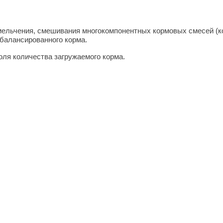
ельчения, смешивания многокомпонентных кормовых смесей (кор
сбалансированного корма.
ля количества загружаемого корма.