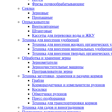
Фрезы почвообрабатывающие
Сеялки
Зерновые
Пропашные
Опрыскиватели
Вентиляторные
Штанговые
Кассеты для перевозки воды и ЖКУ
Техника для внесения удобрений
Техника для внесения жидких органических 
Техника для внесения минеральных удобрени
Техника для внесения твердых органических 
Обработка и хранение зерна
Зернометатели
Зерноочистительные машины
Протравливатели зерна
Техника заготовки, хранения и раздачи кормов
Грабли
Кормораздатчики и измельчители рулонов
Косилки
Обмотчики рулонов
Пресс-подборщики
Техника для транспортировки кормов
Техника для садов и виноградников
Погрузочно-разгрузочная техника