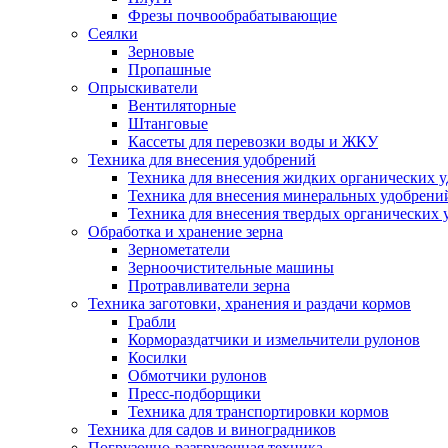
Фрезы почвообрабатывающие
Сеялки
Зерновые
Пропашные
Опрыскиватели
Вентиляторные
Штанговые
Кассеты для перевозки воды и ЖКУ
Техника для внесения удобрений
Техника для внесения жидких органических 
Техника для внесения минеральных удобрени
Техника для внесения твердых органических 
Обработка и хранение зерна
Зернометатели
Зерноочистительные машины
Протравливатели зерна
Техника заготовки, хранения и раздачи кормов
Грабли
Кормораздатчики и измельчители рулонов
Косилки
Обмотчики рулонов
Пресс-подборщики
Техника для транспортировки кормов
Техника для садов и виноградников
Погрузочно-разгрузочная техника