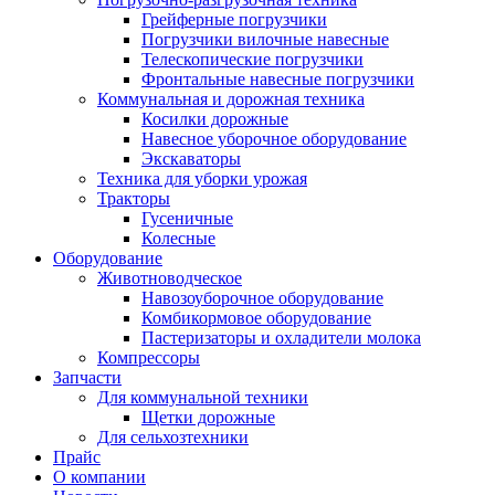
Грейферные погрузчики
Погрузчики вилочные навесные
Телескопические погрузчики
Фронтальные навесные погрузчики
Коммунальная и дорожная техника
Косилки дорожные
Навесное уборочное оборудование
Экскаваторы
Техника для уборки урожая
Тракторы
Гусеничные
Колесные
Оборудование
Животноводческое
Навозоуборочное оборудование
Комбикормовое оборудование
Пастеризаторы и охладители молока
Компрессоры
Запчасти
Для коммунальной техники
Щетки дорожные
Для сельхозтехники
Прайс
О компании