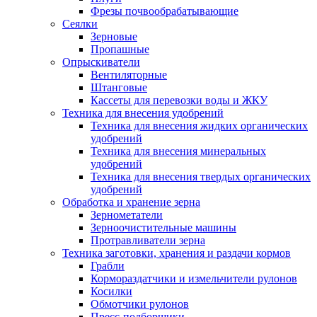
Фрезы почвообрабатывающие
Сеялки
Зерновые
Пропашные
Опрыскиватели
Вентиляторные
Штанговые
Кассеты для перевозки воды и ЖКУ
Техника для внесения удобрений
Техника для внесения жидких органических
удобрений
Техника для внесения минеральных
удобрений
Техника для внесения твердых органических
удобрений
Обработка и хранение зерна
Зернометатели
Зерноочистительные машины
Протравливатели зерна
Техника заготовки, хранения и раздачи кормов
Грабли
Кормораздатчики и измельчители рулонов
Косилки
Обмотчики рулонов
Пресс-подборщики