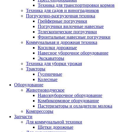
Техника для транспортировки кормов
Техника для садов и виноградников
Погрузочно-разгрузочная техника
Грейферные погрузчики
Погрузчики вилочные навесные
Телескопические погрузчики
Фронтальные навесные погрузчики
Коммунальная и дорожная техника
Косилки дорожные
Навесное уборочное оборудование
Экскаваторы
Техника для уборки урожая
Тракторы
Гусеничные
Колесные
Оборудование
Животноводческое
Навозоуборочное оборудование
Комбикормовое оборудование
Пастеризаторы и охладители молока
Компрессоры
Запчасти
Для коммунальной техники
Щетки дорожные