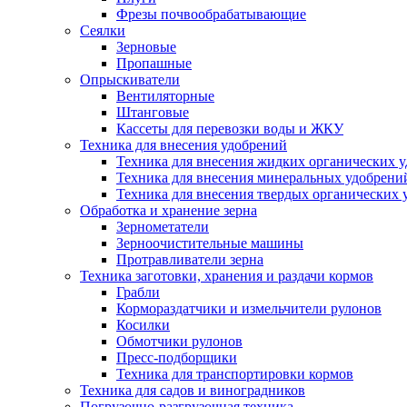
Фрезы почвообрабатывающие
Сеялки
Зерновые
Пропашные
Опрыскиватели
Вентиляторные
Штанговые
Кассеты для перевозки воды и ЖКУ
Техника для внесения удобрений
Техника для внесения жидких органических 
Техника для внесения минеральных удобрени
Техника для внесения твердых органических 
Обработка и хранение зерна
Зернометатели
Зерноочистительные машины
Протравливатели зерна
Техника заготовки, хранения и раздачи кормов
Грабли
Кормораздатчики и измельчители рулонов
Косилки
Обмотчики рулонов
Пресс-подборщики
Техника для транспортировки кормов
Техника для садов и виноградников
Погрузочно-разгрузочная техника