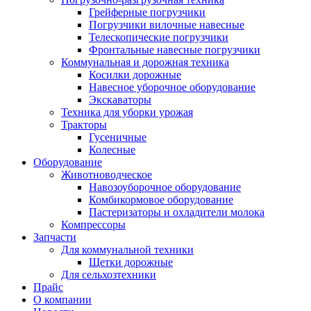
Грейферные погрузчики
Погрузчики вилочные навесные
Телескопические погрузчики
Фронтальные навесные погрузчики
Коммунальная и дорожная техника
Косилки дорожные
Навесное уборочное оборудование
Экскаваторы
Техника для уборки урожая
Тракторы
Гусеничные
Колесные
Оборудование
Животноводческое
Навозоуборочное оборудование
Комбикормовое оборудование
Пастеризаторы и охладители молока
Компрессоры
Запчасти
Для коммунальной техники
Щетки дорожные
Для сельхозтехники
Прайс
О компании