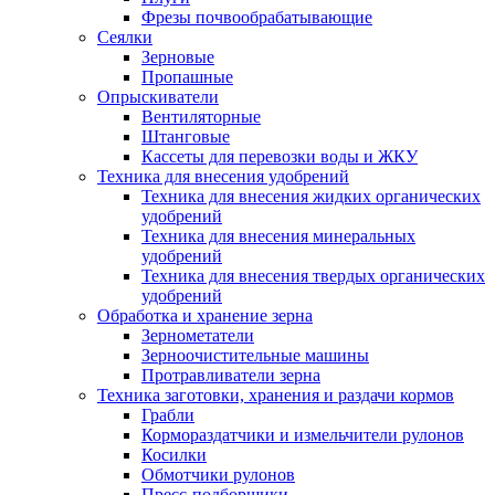
Фрезы почвообрабатывающие
Сеялки
Зерновые
Пропашные
Опрыскиватели
Вентиляторные
Штанговые
Кассеты для перевозки воды и ЖКУ
Техника для внесения удобрений
Техника для внесения жидких органических
удобрений
Техника для внесения минеральных
удобрений
Техника для внесения твердых органических
удобрений
Обработка и хранение зерна
Зернометатели
Зерноочистительные машины
Протравливатели зерна
Техника заготовки, хранения и раздачи кормов
Грабли
Кормораздатчики и измельчители рулонов
Косилки
Обмотчики рулонов
Пресс-подборщики