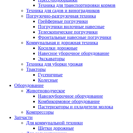
Техника для транспортировки кормов
Техника для садов и виноградников
Погрузочно-разгрузочная техника
Грейферные погрузчики
Погрузчики вилочные навесные
Телескопические погрузчики
Фронтальные навесные погрузчики
Коммунальная и дорожная техника
Косилки дорожные
Навесное уборочное оборудование
Экскаваторы
Техника для уборки урожая
Тракторы
Гусеничные
Колесные
Оборудование
Животноводческое
Навозоуборочное оборудование
Комбикормовое оборудование
Пастеризаторы и охладители молока
Компрессоры
Запчасти
Для коммунальной техники
Щетки дорожные