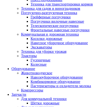
Техника для транспортировки кормов
Техника для садов и виноградников
Погрузочно-разгрузочная техника
Грейферные погрузчики
Погрузчики вилочные навесные
Телескопические погрузчики
Фронтальные навесные погрузчики
Коммунальная и дорожная техника
Косилки дорожные
Навесное уборочное оборудование
Экскаваторы
Техника для уборки урожая
Тракторы
Гусеничные
Колесные
Оборудование
Животноводческое
Навозоуборочное оборудование
Комбикормовое оборудование
Пастеризаторы и охладители молока
Компрессоры
Запчасти
Для коммунальной техники
Щетки дорожные