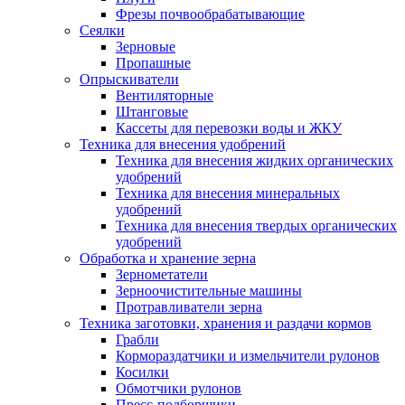
Фрезы почвообрабатывающие
Сеялки
Зерновые
Пропашные
Опрыскиватели
Вентиляторные
Штанговые
Кассеты для перевозки воды и ЖКУ
Техника для внесения удобрений
Техника для внесения жидких органических
удобрений
Техника для внесения минеральных
удобрений
Техника для внесения твердых органических
удобрений
Обработка и хранение зерна
Зернометатели
Зерноочистительные машины
Протравливатели зерна
Техника заготовки, хранения и раздачи кормов
Грабли
Кормораздатчики и измельчители рулонов
Косилки
Обмотчики рулонов
Пресс-подборщики