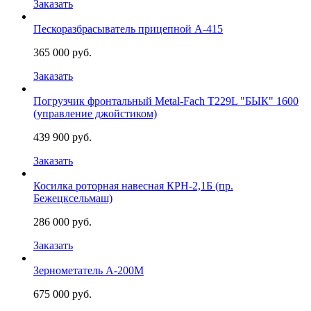
Заказать
Пескоразбрасыватель прицепной А-415
365 000 руб.
Заказать
Погрузчик фронтальный Metal-Fach Т229L "БЫК" 1600
(управление джойстиком)
439 900 руб.
Заказать
Косилка роторная навесная КРН-2,1Б (пр.
Бежецксельмаш)
286 000 руб.
Заказать
Зернометатель А-200М
675 000 руб.