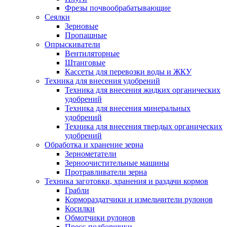
Фрезы почвообрабатывающие
Сеялки
Зерновые
Пропашные
Опрыскиватели
Вентиляторные
Штанговые
Кассеты для перевозки воды и ЖКУ
Техника для внесения удобрений
Техника для внесения жидких органических
удобрений
Техника для внесения минеральных
удобрений
Техника для внесения твердых органических
удобрений
Обработка и хранение зерна
Зернометатели
Зерноочистительные машины
Протравливатели зерна
Техника заготовки, хранения и раздачи кормов
Грабли
Кормораздатчики и измельчители рулонов
Косилки
Обмотчики рулонов
Пресс-подборщики