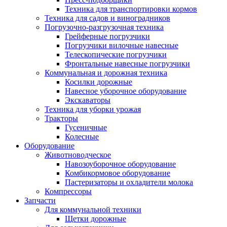
Техника для транспортировки кормов
Техника для садов и виноградников
Погрузочно-разгрузочная техника
Грейферные погрузчики
Погрузчики вилочные навесные
Телескопические погрузчики
Фронтальные навесные погрузчики
Коммунальная и дорожная техника
Косилки дорожные
Навесное уборочное оборудование
Экскаваторы
Техника для уборки урожая
Тракторы
Гусеничные
Колесные
Оборудование
Животноводческое
Навозоуборочное оборудование
Комбикормовое оборудование
Пастеризаторы и охладители молока
Компрессоры
Запчасти
Для коммунальной техники
Щетки дорожные