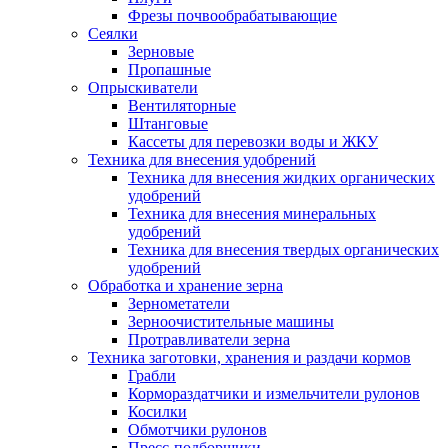
Фрезы почвообрабатывающие
Сеялки
Зерновые
Пропашные
Опрыскиватели
Вентиляторные
Штанговые
Кассеты для перевозки воды и ЖКУ
Техника для внесения удобрений
Техника для внесения жидких органических
удобрений
Техника для внесения минеральных
удобрений
Техника для внесения твердых органических
удобрений
Обработка и хранение зерна
Зернометатели
Зерноочистительные машины
Протравливатели зерна
Техника заготовки, хранения и раздачи кормов
Грабли
Кормораздатчики и измельчители рулонов
Косилки
Обмотчики рулонов
Пресс-подборщики