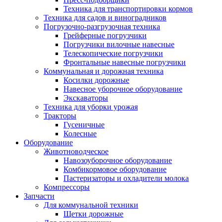
Техника для транспортировки кормов
Техника для садов и виноградников
Погрузочно-разгрузочная техника
Грейферные погрузчики
Погрузчики вилочные навесные
Телескопические погрузчики
Фронтальные навесные погрузчики
Коммунальная и дорожная техника
Косилки дорожные
Навесное уборочное оборудование
Экскаваторы
Техника для уборки урожая
Тракторы
Гусеничные
Колесные
Оборудование
Животноводческое
Навозоуборочное оборудование
Комбикормовое оборудование
Пастеризаторы и охладители молока
Компрессоры
Запчасти
Для коммунальной техники
Щетки дорожные